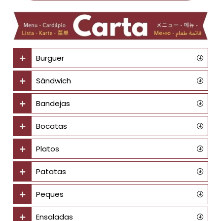
Burguer
Sándwich
Bandejas
Bocatas
Platos
Patatas
Peques
Ensaladas